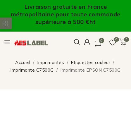
Livraison gratuite en France
métropolitaine pour toute commande
supérieure à 500 €ht
0
0
0
Accueil
Imprimantes
Etiquettes couleur
Imprimante C7500G
Imprimante EPSON C7500G