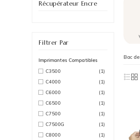
Récupérateur Encre
Filtrer Par
Bac de
Imprimantes Compatibles
C3500
(1)
C4000
(1)
C6000
(1)
C6500
(1)
C7500
(1)
C7500G
(1)
C8000
(1)