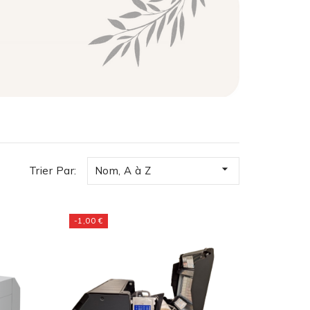

Trier Par:
Nom, A à Z
-1,00 €