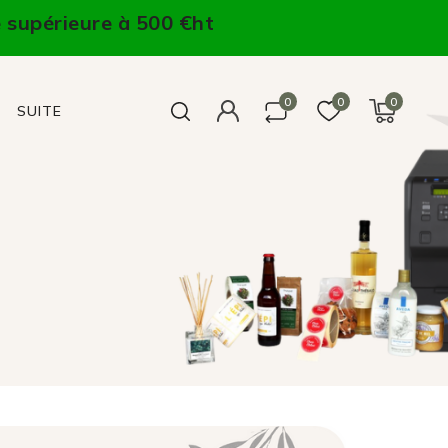
 supérieure à 500 €ht
0
0
0
SUITE