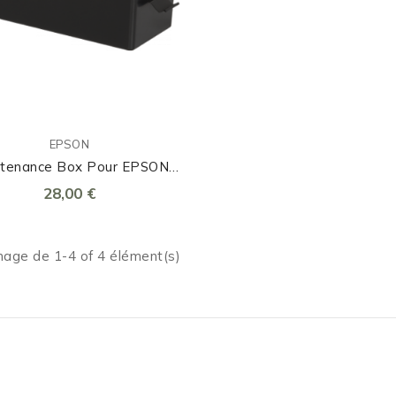
EPSON
ntenance Box Pour EPSON
500 Et C7500G Et C8000
28,00 €
hage de 1-4 of 4 élément(s)