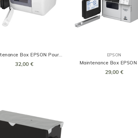
ntenance Box EPSON Pour
EPSON
C3500
Maintenance Box EPSON
32,00 €
C4000/D3800
29,00 €