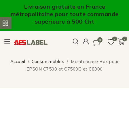
Livraison gratuite en France
métropolitaine pour toute commande
supérieure à 500 €ht
0
0
0
Accueil
Consommables
Maintenance Box pour
EPSON C7500 et C7500G et C8000