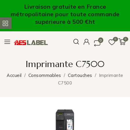
Livraison gratuite en France
métropolitaine pour toute commande
supérieure à 500 €ht
0
0
0
Imprimante C7500
Accueil
Consommables
Cartouches
Imprimante
C7500