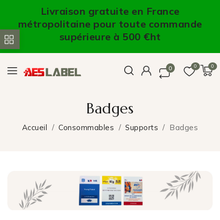
Livraison gratuite en France
métropolitaine pour toute commande
supérieure à 500 €ht
0
0
0
Badges
Accueil
Consommables
Supports
Badges