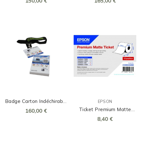
150,00 €
165,00 €
Badge Carton Indéchirable
EPSON
Perforé 54x86mm
Ticket Premium Matte
160,00 €
102mm X 50m
8,40 €