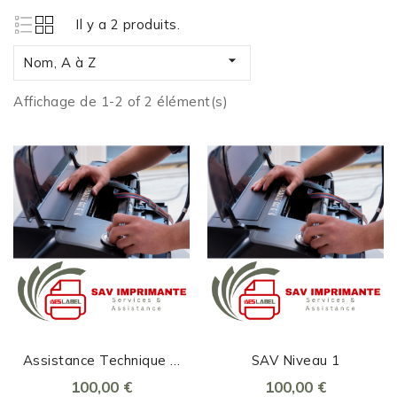
Il y a 2 produits.

Nom, A à Z
Affichage de 1-2 of 2 élément(s)
Assistance Technique À
SAV Niveau 1
Distance
100,00 €
100,00 €