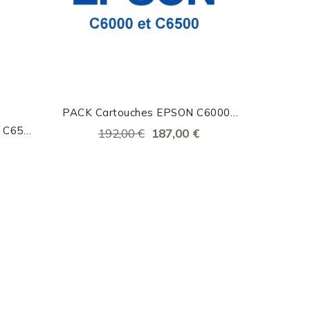
PACK Cartouches EPSON C6000-
C6500 Mat
t C6500
192,00 €
187,00 €