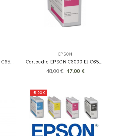
EPSON
t C6500
Cartouche EPSON C6000 Et C6500
Magenta
48,00 €
47,00 €
-5,00 €