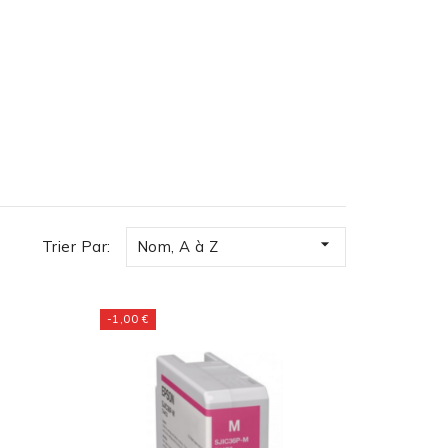

Trier Par:
Nom, A à Z
-1,00 €