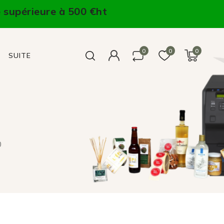
 supérieure à 500 €ht
0
0
0
SUITE
0