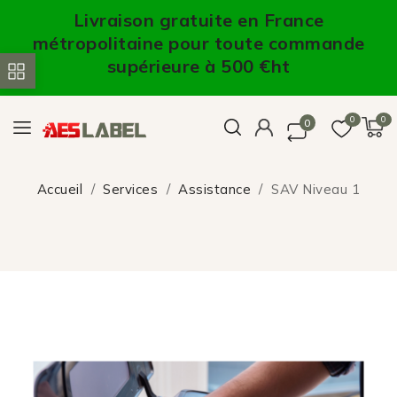
Livraison gratuite en France
métropolitaine pour toute commande
supérieure à 500 €ht
0
0
0
Accueil
Services
Assistance
SAV Niveau 1