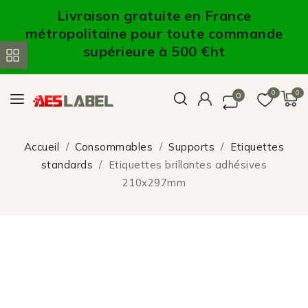
Livraison gratuite en France
métropolitaine pour toute commande
supérieure à 500 €ht
0
0
0
Accueil
Consommables
Supports
Etiquettes
standards
Etiquettes brillantes adhésives
210x297mm