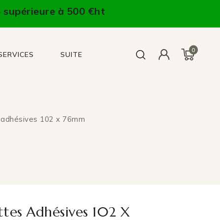
 supérieure à 500 €ht
0
SERVICES
SUITE
s adhésives 102 x 76mm
ttes Adhésives 102 X