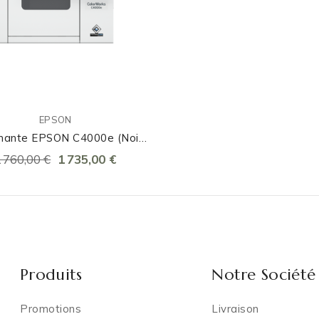
EPSON
mante EPSON C4000e (noir
Mat)
1 760,00 €
1 735,00 €
Produits
Notre Société
Promotions
Livraison