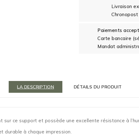
Livraison e
Chronopost 
Paiements accep
Carte bancaire (s
Mandat administra
LA DESCRIPTION
DÉTAILS DU PRODUIT
ur ce support et possède une excellente résistance à l’humid
 et durable à chaque impression.