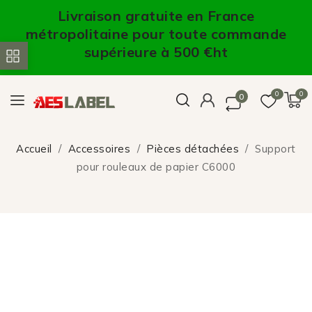
Livraison gratuite en France
métropolitaine pour toute commande
supérieure à 500 €ht
0
0
0
Accueil
Accessoires
Pièces détachées
Support
pour rouleaux de papier C6000