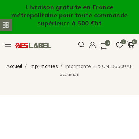
Livraison gratuite en France
métropolitaine pour toute commande
supérieure à 500 €ht
0
0
0
Accueil
Imprimantes
Imprimante EPSON D6500AE
occasion