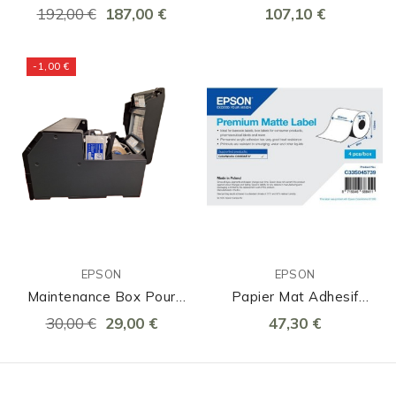
C6000/C6500 Brillant
Continu 203 Mm
192,00 €
187,00 €
107,10 €
-1,00 €
EPSON
EPSON
Maintenance Box Pour
Papier Mat Adhesif
EPSON C6000, C6500,
Continu 203 Mm
30,00 €
29,00 €
47,30 €
D6000, D6500