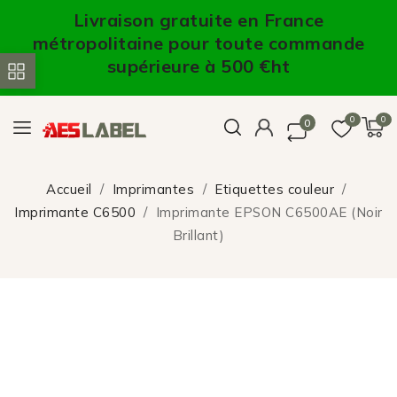
Livraison gratuite en France
métropolitaine pour toute commande
supérieure à 500 €ht
0
0
0
Accueil
Imprimantes
Etiquettes couleur
Imprimante C6500
Imprimante EPSON C6500AE (Noir
Brillant)