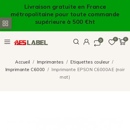
Livraison gratuite en France
métropolitaine pour toute commande
supérieure à 500 €ht
0
0
0
Accueil
Imprimantes
Etiquettes couleur
Imprimante C6000
Imprimante EPSON C6000AE (noir
mat)