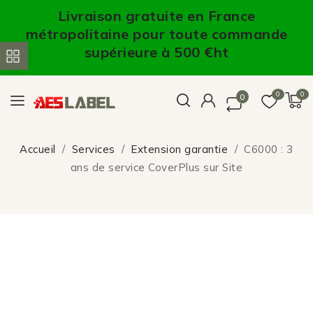
Livraison gratuite en France
métropolitaine pour toute commande
supérieure à 500 €ht
0
0
0
Accueil
Services
Extension garantie
C6000 : 3
ans de service CoverPlus sur Site