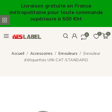
Livraison gratuite en France
métropolitaine pour toute commande
supérieure à 500 €ht
0
0
0
Accueil
Accessoires
Enrouleurs
Enrouleur
d’étiquettes UNI-CAT-STANDARD