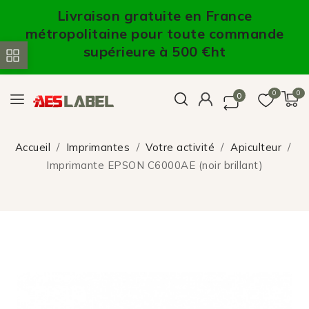
Livraison gratuite en France
métropolitaine pour toute commande
supérieure à 500 €ht
0
0
0
Accueil
Imprimantes
Votre activité
Apiculteur
Imprimante EPSON C6000AE (noir brillant)